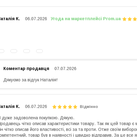
аталія К.
06.07.2026
Угода на маркетплейсі Prom.ua
Коментар продавця
07.07.2026
Дякуємо за відгук Наталія!
аталія К.
06.07.2026
Відмінно
 дуже задоволена покупкою. Дякую.
родавець чітко описав характеристики товару. Так як цей товар є
ін чітко описав його властивості, всі за та проти. Отже своїм виб
омпетентний, товар був в наявності і швидко відправив. За це все