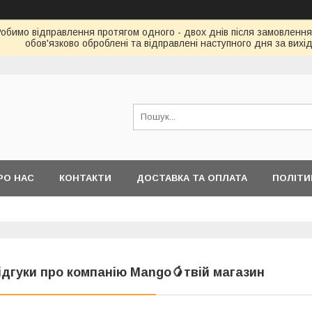
Робимо відправлення протягом одного - двох днів після замовлення
обов'язково оброблені та відправлені наступного дня за вихі
РО НАС
КОНТАКТИ
ДОСТАВКА ТА ОПЛАТА
ПОЛІТИ
ідгуки про компанію Mango🥭твій магазин