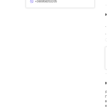
+380958353205
Н
Н
Я
П
в
к