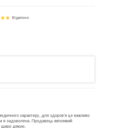
Відмінно
 медичного характеру, для здоровʼя це важливо
ором я задоволена. Продавець ввічливий
 я щиро дякую.