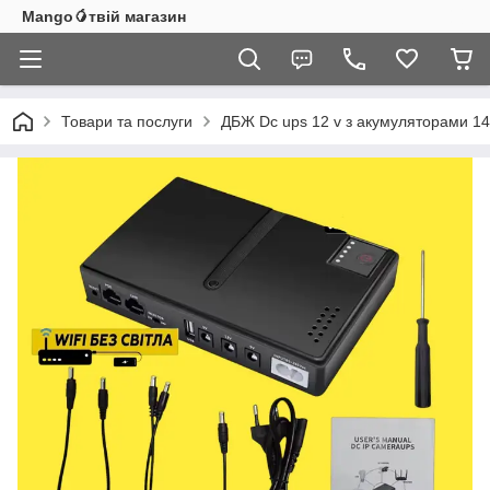
Mango🥭твій магазин
Товари та послуги
ДБЖ Dc ups 12 v з акумуляторами 140