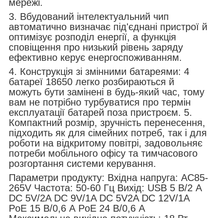
мережі.
3. Вбудований інтелектуальний чип
автоматично визначає під'єднані пристрої й
оптимізує розподіл енергії, а функція
сповіщення про низький рівень заряду
ефективно керує енергоспоживанням.
4. Конструкція зі змінними батареями: 4
батареї 18650 легко розбираються й
можуть бути замінені в будь-який час, тому
вам не потрібно турбуватися про термін
експлуатації батарей поза пристроєм. 5.
Компактний розмір, зручність перенесення,
підходить як для сімейних потреб, так і для
роботи на відкритому повітрі, задовольняє
потреби мобільного офісу та тимчасового
розгортання системи керування.
Параметри продукту: Вхідна напруга: AC85-
265V Частота: 50-60 Гц Вихід: USB 5 В/2 А
DC 5V/2A DC 9V/1A DC 5V2A DC 12V/1A
PoE 15 В/0,6 А PoE 24 В/0,6 А