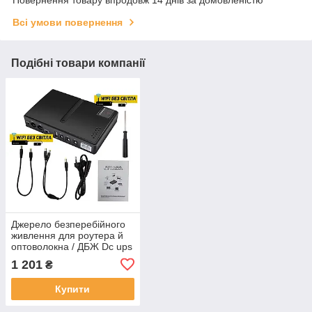
Повернення товару впродовж 14 днів за домовленістю
Всі умови повернення
Подібні товари компанії
Джерело безперебійного
живлення для роутера й
оптоволокна / ДБЖ Dc ups
12 v з акумуляторами
1 201
₴
14000 mAh / Wifi без
світла
Купити