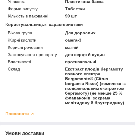
Упаковка
Пластикова банка
Форма випуску
Таблетки
Кількість в пакованні
90 шт
Користувальницькі характеристики
Вікова група
Для дорослих
Жирні кислоти
омега-3
Корисні речовини
магній
Застосування препарату
для серця й судин
Властивості
протизапальні
Склад
Екстракт плодів бергамоту
повного спектра
Bergamonte® (Citrus
bergamia Risso) (комплекс із
поліфенольним екстрактом
бергамоту) (не менше 25 %
флаванонів, зокрема
мелітидину й брутеридину)
Приховати
Умови доставки