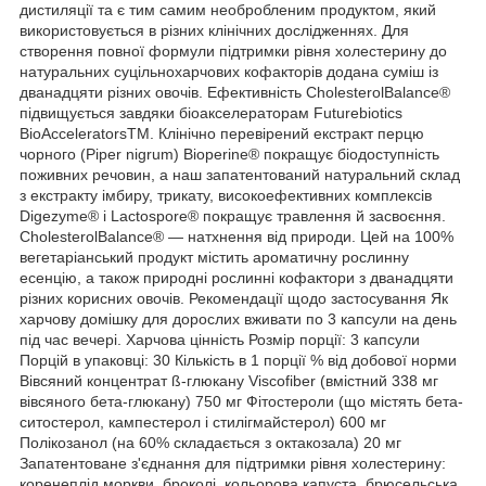
дистиляції та є тим самим необробленим продуктом, який
використовується в різних клінічних дослідженнях. Для
створення повної формули підтримки рівня холестерину до
натуральних суцільнохарчових кофакторів додана суміш із
дванадцяти різних овочів. Ефективність CholesterolBalance®
підвищується завдяки біоакселераторам Futurebiotics
BioAcceleratorsTM. Клінічно перевірений екстракт перцю
чорного (Piper nigrum) Bioperine® покращує біодоступність
поживних речовин, а наш запатентований натуральний склад
з екстракту імбиру, трикату, високоефективних комплексів
Digezyme® і Lactospore® покращує травлення й засвоєння.
CholesterolBalance® — натхнення від природи. Цей на 100%
вегетаріанський продукт містить ароматичну рослинну
есенцію, а також природні рослинні кофактори з дванадцяти
різних корисних овочів. Рекомендації щодо застосування Як
харчову домішку для дорослих вживати по 3 капсули на день
під час вечері. Харчова цінність Розмір порції: 3 капсули
Порцій в упаковці: 30 Кількість в 1 порції % від добової норми
Вівсяний концентрат ß-глюкану Viscofiber (вмістний 338 мг
вівсяного бета-глюкану) 750 мг Фітостероли (що містять бета-
ситостерол, кампестерол і стилігмайстерол) 600 мг
Полікозанол (на 60% складається з октакозала) 20 мг
Запатентоване з'єднання для підтримки рівня холестерину:
коренеплід моркви, броколі, кольорова капуста, брюсельська