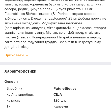
капуста, томат, коренеплід буряків, листова капуста, шпинат,
селера, редис, цибуля-порей, цибуля ріпчаста 100 мг
Futurebiotics BioAccelerators (BioPerine, екстракт кореня
імбиру, трикату, Digezyme, Lactospore) 23 мг Добова норма не
визначена Інгредієнти Модифікована целюлоза
(вегетаріанська капсула), мікрокристалічна целюлоза, стеарат
магнію, олія іланг-ілангу. Містить сою. Цей продукт містить
глютен (з вівса). Попередження Не треба вживати в період
вагітності або годування груддю. Зберігати в недоступному
для дітей місці.
Приховати
Характеристики
Основні
Виробник
FutureBiotics
Країна виробник
США
Кількість
120 шт.
Тип
Капсули