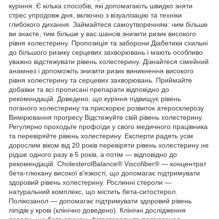
куріння. Є кілька способів, які допомагають швидко зняти
стрес упродовж дня, включно з візуалізацію та техніки
глибокого дихання. Займайтеся самоутворенням: чим більше
ви знаєте, тим більше у вас шансів знизити ризик високого
рівня холестерину. Пропозиція та заборони Діабетики схильні
до більшого ризику серцевих захворювань і мають особливо
уважно відстежувати рівень холестерину. Дізнайтеся сімейний
анамнез і допоможіть знизити ризик виникнення високого
рівня холестерину та серцевих захворювань. Приймайте
добавки та всі прописані препарати відповідно до
рекомендацій. Доведено, що куріння підвищує рівень
поганого холестерину та прискорює розвиток атеросклерозу.
Вимірювання прогресу Відстежуйте свій рівень холестерину.
Регулярно проходьте профоїди у свого медичного працівника
та перевіряйте рівень холестерину. Експерти радять усім
дорослим віком від 20 років перевіряти рівень холестерину не
рідше одного разу в 5 років, а потім — відповідно до
рекомендацій. CholesterolBalance® Viscofiber® — концентрат
бета-глюкану високої в'язкості, що допомагає підтримувати
здоровий рівень холестерину. Рослинні стероли —
натуральний комплекс, що містить бета-ситостерол.
Полікозанол — допомагає підтримувати здоровий рівень
ліпідів у крові (клінічно доведено). Клінічні дослідження