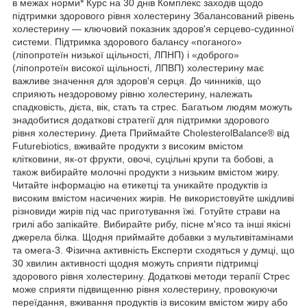
в межах норми* Курс на 30 днів Комплекс заходів щодо
підтримки здорового рівня холестерину Збалансований рівень
холестерину — ключовий показник здоров'я серцево-судинної
системи. Підтримка здорового балансу «поганого»
(ліпопротеїн низької щільності, ЛПНП) і «доброго»
(ліпопротеїн високої щільності, ЛПВП) холестерину має
важливе значення для здоров'я серця. До чинників, що
сприяють нездоровому рівню холестерину, належать
спадковість, дієта, вік, стать та стрес. Багатьом людям можуть
знадобитися додаткові стратегії для підтримки здорового
рівня холестерину. Диета Приймайте CholesterolBalance® від
Futurebiotics, вживайте продукти з високим вмістом
клітковини, як-от фрукти, овочі, суцільні крупи та бобові, а
також вибирайте молочні продукти з низьким вмістом жиру.
Читайте інформацію на етикетці та уникайте продуктів із
високим вмістом насичених жирів. Не використовуйте шкідливі
різновиди жирів під час приготування їжі. Готуйте страви на
грилі або запікайте. Вибирайте рибу, пісне м'ясо та інші якісні
джерела білка. Щодня приймайте добавки з мультивітамінами
та омега-3. Фізична активність Експерти сходяться у думці, що
30 хвилин активності щодня можуть сприяти підтримці
здорового рівня холестерину. Додаткові методи терапії Стрес
може сприяти підвищенню рівня холестерину, провокуючи
переїдання, вживання продуктів із високим вмістом жиру або