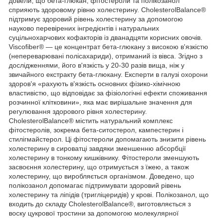
довели, що бета-глюкан, фітостероли та полікозанол
сприяють здоровому рівню холестерину. CholesterolBalance®
підтримує здоровий рівень холестерину за допомогою
науково перевірених інгредієнтів і натуральних
суцільнохарчових кофакторів із дванадцяти корисних овочів.
Viscofiber® — це концентрат бета-глюкану з високою в'язкістю
(непереварювані полісахариди), отриманий із вівса. Згідно з
дослідженнями, його в'язкість у 20-30 разів вища, ніж у
звичайного екстракту бета-глюкану. Експерти в галузі охорони
здоров'я «рахують в'язкість основних фізико-хімічною
властивістю, що відповідає за фізіологічні ефекти споживання
розчинної клітковини», яка має вирішальне значення для
регулювання здорового рівня холестерину.
CholesterolBalance® містить натуральний комплекс
фітостеролів, зокрема бета-ситостерол, кампестерин і
стилігмайстерол. Ці фітостероли допомагають знизити рівень
холестерину в сироватці завдяки зменшенню абсорбції
холестерину в тонкому кишківнику. Фітостероли зменшують
засвоєння холестерину, що отримується з їжею, а також
холестерину, що виробляється організмом. Доведено, що
полікозанол допомагає підтримувати здоровий рівень
холестерину та ліпідів (тригліцеридів) у крові. Полікозанол, що
входить до складу CholesterolBalance®, виготовляється з
воску цукрової тростини за допомогою молекулярної