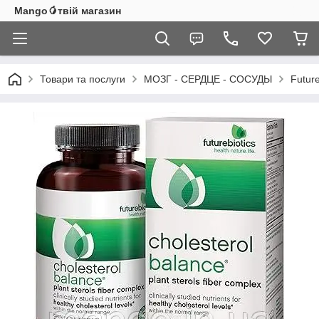
Mango🥭твій магазин
Товари та послуги
МОЗГ - СЕРДЦЕ - СОСУДЫ
Futur