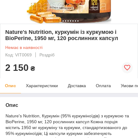
Nature's Nutrition, куркумін із куркумою і
BioPerine, 1950 мг, 120 рослинних капсул
Немає в наявності
Код: VIT0069
Роздріб
2 150
₴
Опис
Характеристики
Доставка
Оплата
Умови п
Опис
Nature's Nutrition, Куркумін (95% куркуміноїдів) з куркумою та
BioPerine, 1950 мг, 120 рослинних капсул Кожна порція
містить 1950 мг куркуміну та куркуми, стандартизованого до
95% куркуміноїдів; Ці капсули куркуми забезпечують