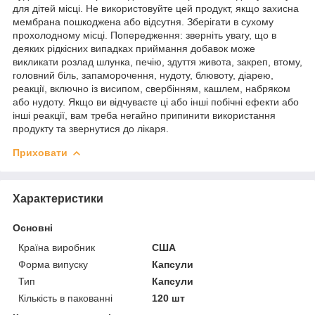
для дітей місці. Не використовуйте цей продукт, якщо захисна
мембрана пошкоджена або відсутня. Зберігати в сухому
прохолодному місці. Попередження: зверніть увагу, що в
деяких рідкісних випадках приймання добавок може
викликати розлад шлунка, печію, здуття живота, закреп, втому,
головний біль, запаморочення, нудоту, блювоту, діарею,
реакції, включно із висипом, свербінням, кашлем, набряком
або нудоту. Якщо ви відчуваєте ці або інші побічні ефекти або
інші реакції, вам треба негайно припинити використання
продукту та звернутися до лікаря.
Приховати
Характеристики
Основні
Країна виробник
США
Форма випуску
Капсули
Тип
Капсули
Кількість в пакованні
120 шт