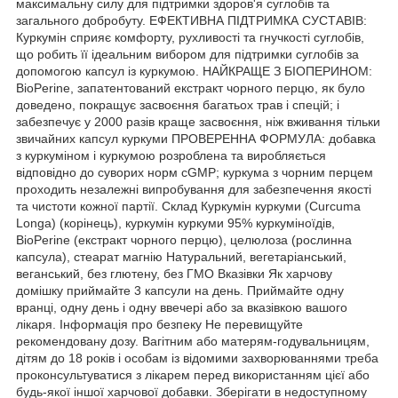
максимальну силу для підтримки здоров'я суглобів та
загального добробуту. ЕФЕКТИВНА ПІДТРИМКА СУСТАВІВ:
Куркумін сприяє комфорту, рухливості та гнучкості суглобів,
що робить її ідеальним вибором для підтримки суглобів за
допомогою капсул із куркумою. НАЙКРАЩЕ З БІОПЕРИНОМ:
BioPerine, запатентований екстракт чорного перцю, як було
доведено, покращує засвоєння багатьох трав і спецій; і
забезпечує у 2000 разів краще засвоєння, ніж вживання тільки
звичайних капсул куркуми ПРОВЕРЕННА ФОРМУЛА: добавка
з куркуміном і куркумою розроблена та виробляється
відповідно до суворих норм cGMP; куркума з чорним перцем
проходить незалежні випробування для забезпечення якості
та чистоти кожної партії. Склад Куркумін куркуми (Curcuma
Longa) (корінець), куркумін куркуми 95% куркуміноїдів,
BioPerine (екстракт чорного перцю), целюлоза (рослинна
капсула), стеарат магнію Натуральний, вегетаріанський,
веганський, без глютену, без ГМО Вказівки Як харчову
домішку приймайте 3 капсули на день. Приймайте одну
вранці, одну день і одну ввечері або за вказівкою вашого
лікаря. Інформація про безпеку Не перевищуйте
рекомендовану дозу. Вагітним або матерям-годувальницям,
дітям до 18 років і особам із відомими захворюваннями треба
проконсультуватися з лікарем перед використанням цієї або
будь-якої іншої харчової добавки. Зберігати в недоступному