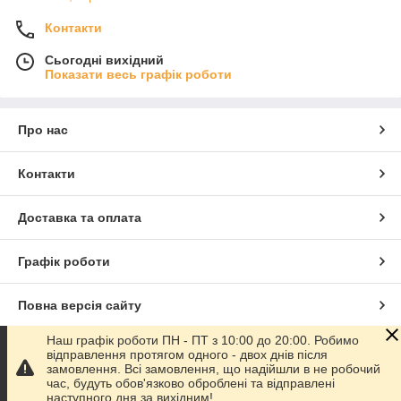
Контакти
Сьогодні вихідний
Показати весь графік роботи
Про нас
Контакти
Доставка та оплата
Графік роботи
Повна версія сайту
Наш графік роботи ПН - ПТ з 10:00 до 20:00. Робимо
Сайт створено на маркетплейсі
Prom.ua
відправлення протягом одного - двох днів після
замовлення. Всі замовлення, що надійшли в не робочий
час, будуть обов'язково оброблені та відправлені
Політика конфіденційності
наступного дня за вихідним!