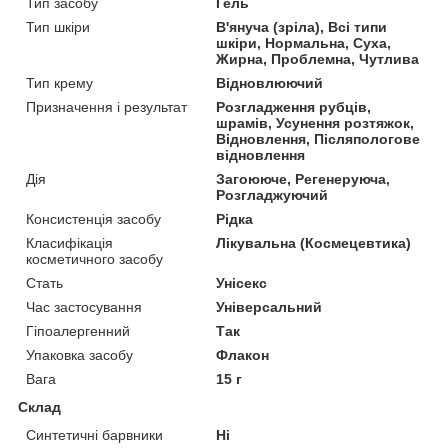
Тип засобу
Гель
Тип шкіри
В'януча (зріла), Всі типи
шкіри, Нормальна, Суха,
Жирна, Проблемна, Чутлива
Тип крему
Відновлюючий
Призначення і результат
Розгладження рубців,
шрамів, Усунення розтяжок,
Відновлення, Післяпологове
відновлення
Дія
Загоююче, Регенеруюча,
Розгладжуючий
Консистенція засобу
Рідка
Класифікація
Лікувальна (Космецевтика)
косметичного засобу
Стать
Унісекс
Час застосування
Універсальний
Гіпоалергенний
Так
Упаковка засобу
Флакон
Вага
15 г
Склад
Синтетичні барвники
Ні