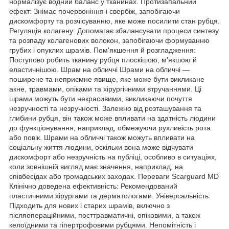
нормалізує водний баланс у тканинах. Протизапальний
ефект: Знімає почервоніння і свербіж, запобігаючи
дискомфорту та розчісуванню, яке може посилити стан рубця.
Регуляція колагену: Допомагає збалансувати процеси синтезу
та розпаду колагенових волокон, запобігаючи формуванню
грубих і опуклих шрамів. Пом'якшення й розгладження:
Поступово робить тканину рубця плоскішою, м'якшою й
еластичнішою. Шрам на обличчі Шрами на обличчі —
поширене та неприємне явище, яке може бути викликане
акне, травмами, опіками та хірургічними втручаннями. Ці
шрами можуть бути некрасивими, викликаючи почуття
незручності та незручності. Залежно від розташування та
глибини рубця, він також може впливати на здатність людини
до функціонування, наприклад, обмежуючи рухливість рота
або повік. Шрами на обличчі також можуть впливати на
соціальну життя людини, оскільки вона може відчувати
дискомфорт або незручність на публіці, особливо в ситуаціях,
коли зовнішній вигляд має значення, наприклад, на
співбесідах або громадських заходах. Переваги Scarguard MD
Клінічно доведена ефективність: Рекомендований
пластичними хірургами та дерматологами. Універсальність:
Підходить для нових і старих шрамів, включно з
післяопераційними, посттравматичні, опіковими, а також
келоїдними та гіпертрофовими рубцями. Непомітність і