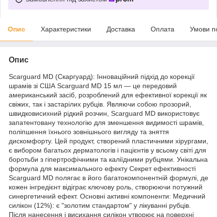
Опис
Характеристики
Доставка
Оплата
Умови п
Опис
Scarguard MD (Скаргуард): Інноваційний підхід до корекції
шрамів зі США Scarguard MD 15 мл — це передовий
американський засіб, розроблений для ефективної корекції як
свіжих, так і застарілих рубців. Являючи собою прозорий,
швидковисихний рідкий розчин, Scarguard MD використовує
запатентовану технологію для зменшення видимості шрамів,
поліпшення їхнього зовнішнього вигляду та зняття
дискомфорту. Цей продукт, створений пластичними хірургами,
є вибором багатьох дерматологів і пацієнтів у всьому світі для
боротьби з гіпертрофічними та каліїдними рубцями. Унікальна
формула для максимального ефекту Секрет ефективності
Scarguard MD полягає в його багатокомпонентній формулі, де
кожен інгредієнт відіграє ключову роль, створюючи потужний
синергетичний ефект. Основні активні компоненти: Медичний
силікон (12%): є "золотим стандартом" у лікуванні рубців.
Після нанесення і висихання силікон утворює на поверхні