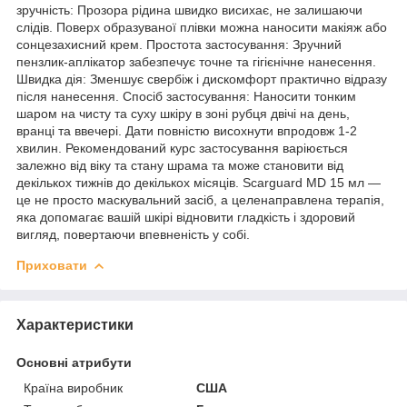
зручність: Прозора рідина швидко висихає, не залишаючи
слідів. Поверх образуваної плівки можна наносити макіяж або
сонцезахисний крем. Простота застосування: Зручний
пензлик-аплікатор забезпечує точне та гігієнічне нанесення.
Швидка дія: Зменшує свербіж і дискомфорт практично відразу
після нанесення. Спосіб застосування: Наносити тонким
шаром на чисту та суху шкіру в зоні рубця двічі на день,
вранці та ввечері. Дати повністю висохнути впродовж 1-2
хвилин. Рекомендований курс застосування варіюється
залежно від віку та стану шрама та може становити від
декількох тижнів до декількох місяців. Scarguard MD 15 мл —
це не просто маскувальний засіб, а целенаправлена терапія,
яка допомагає вашій шкірі відновити гладкість і здоровий
вигляд, повертаючи впевненість у собі.
Приховати
Характеристики
Основні атрибути
Країна виробник
США