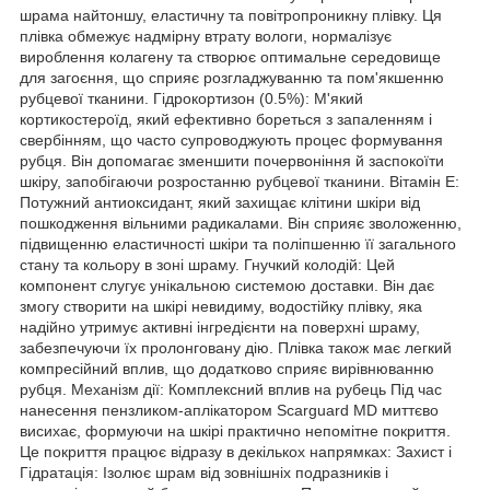
шрама найтоншу, еластичну та повітропроникну плівку. Ця
плівка обмежує надмірну втрату вологи, нормалізує
вироблення колагену та створює оптимальне середовище
для загоєння, що сприяє розгладжуванню та пом'якшенню
рубцевої тканини. Гідрокортизон (0.5%): М'який
кортикостероїд, який ефективно бореться з запаленням і
свербінням, що часто супроводжують процес формування
рубця. Він допомагає зменшити почервоніння й заспокоїти
шкіру, запобігаючи розростанню рубцевої тканини. Вітамін Е:
Потужний антиоксидант, який захищає клітини шкіри від
пошкодження вільними радикалами. Він сприяє зволоженню,
підвищенню еластичності шкіри та поліпшенню її загального
стану та кольору в зоні шраму. Гнучкий колодій: Цей
компонент слугує унікальною системою доставки. Він дає
змогу створити на шкірі невидиму, водостійку плівку, яка
надійно утримує активні інгредієнти на поверхні шраму,
забезпечуючи їх пролонговану дію. Плівка також має легкий
компресійний вплив, що додатково сприяє вирівнюванню
рубця. Механізм дії: Комплексний вплив на рубець Під час
нанесення пензликом-аплікатором Scarguard MD миттєво
висихає, формуючи на шкірі практично непомітне покриття.
Це покриття працює відразу в декількох напрямках: Захист і
Гідратація: Ізолює шрам від зовнішніх подразників і