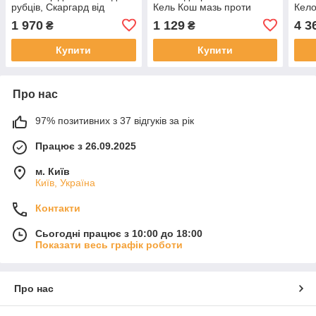
рубців, Скаргард від
Кель Кош мазь проти
Кело
шрамів, гель від шрамів
шрамів, крем від рубців,
шрам
1 970
1 129
4 3
₴
₴
гель проти шрамів Келе
гель
Коут
Коут
Купити
Купити
Про нас
97% позитивних з 37 відгуків за рік
Працює з 26.09.2025
м. Київ
Київ, Україна
Контакти
Сьогодні працює з 10:00 до 18:00
Показати весь графік роботи
Про нас