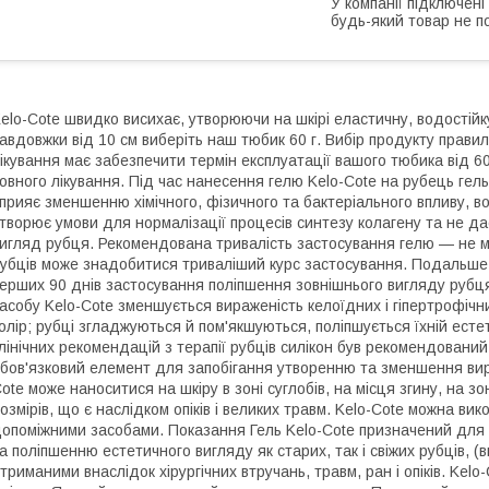
У компанії підключені
будь-який товар не п
elo-Cote швидко висихає, утворюючи на шкірі еластичну, водостійку
авдовжки від 10 см виберіть наш тюбик 60 г. Вибір продукту прав
ікування має забезпечити термін експлуатації вашого тюбика від 6
овного лікування. Під час нанесення гелю Kelo-Cote на рубець гел
прияє зменшенню хімічного, фізичного та бактеріального впливу, в
творює умови для нормалізації процесів синтезу колагену та не д
игляд рубця. Рекомендована тривалість застосування гелю — не ме
убців може знадобитися триваліший курс застосування. Подальше
ерших 90 днів застосування поліпшення зовнішнього вигляду рубця
асобу Kelo-Cote зменшується вираженість келоїдних і гіпертрофічн
олір; рубці згладжуються й пом'якшуються, поліпшується їхній ест
лінічних рекомендацій з терапії рубців силікон був рекомендований я
бов'язковий елемент для запобігання утворенню та зменшення вираж
ote може наноситися на шкіру в зоні суглобів, на місця згину, на з
озмірів, що є наслідком опіків і великих травм. Kelo-Cote можна в
опоміжними засобами. Показання Гель Kelo-Cote призначений для
а поліпшенню естетичного вигляду як старих, так і свіжих рубців, 
триманими внаслідок хірургічних втручань, травм, ран і опіків. Kel