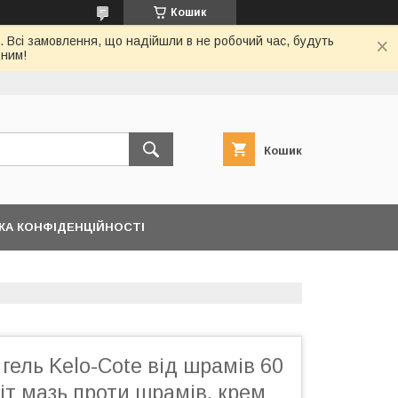
Кошик
. Всі замовлення, що надійшли в не робочий час, будуть
дним!
Кошик
КА КОНФІДЕНЦІЙНОСТІ
гель Kelo-Cote від шрамів 60
іт мазь проти шрамів, крем