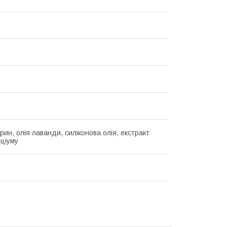
рин, олія лаванди, силіконова олія, екстракт
іціуму