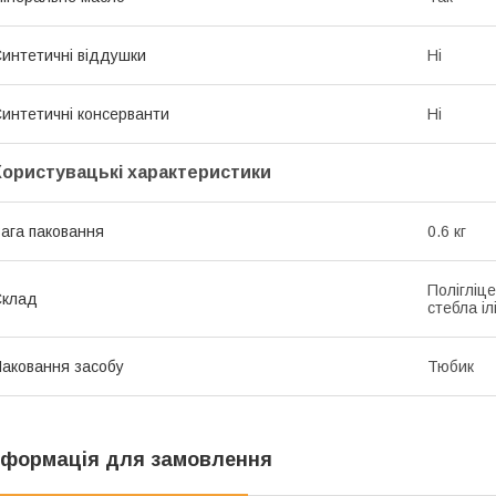
интетичні віддушки
Ні
интетичні консерванти
Ні
Користувацькі характеристики
ага паковання
0.6 кг
Полігліце
Склад
стебла іл
аковання засобу
Тюбик
нформація для замовлення