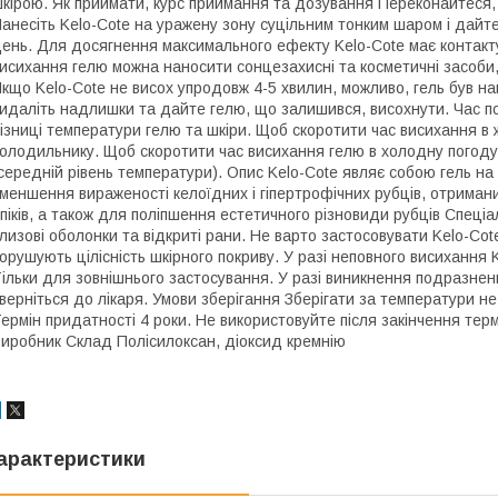
кірою. Як приймати, курс приймання та дозування Переконайтеся, 
анесіть Kelo-Cote на уражену зону суцільним тонким шаром і дайте
ень. Для досягнення максимального ефекту Kelo-Cote має контакту
исихання гелю можна наносити сонцезахисні та косметичні засоби, 
кщо Kelo-Cote не висох упродовж 4-5 хвилин, можливо, гель був н
идаліть надлишки та дайте гелю, що залишився, висохнути. Час по
ізниці температури гелю та шкіри. Щоб скоротити час висихання в ж
олодильнику. Щоб скоротити час висихання гелю в холодну погод
середній рівень температури). Опис Kelo-Cote являє собою гель на
меншення вираженості келоїдних і гіпертрофічних рубців, отриманих
піків, а також для поліпшення естетичного різновиди рубців Спеціал
лизові оболонки та відкриті рани. Не варто застосовувати Kelo-Co
орушують цілісність шкірного покриву. У разі неповного висихання
ільки для зовнішнього застосування. У разі виникнення подразненн
верніться до лікаря. Умови зберігання Зберігати за температури не
ермін придатності 4 роки. Не використовуйте після закінчення терм
иробник Склад Полісилоксан, діоксид кремнію
арактеристики