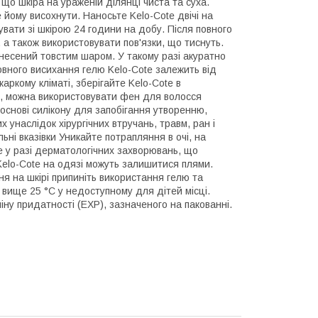
що шкіра на ураженій ділянці чиста та суха.
 йому висохнути. Наносьте Kelo-Cote двічі на
вати зі шкірою 24 години на добу. Після повного
а також використовувати пов'язки, що тиснуть.
анесений товстим шаром. У такому разі акуратно
вного висихання гелю Kelo-Cote залежить від
аркому кліматі, зберігайте Kelo-Cote в
у, можна використовувати фен для волосся
 основі силікону для запобігання утворенню,
 унаслідок хірургічних втручань, травм, ран і
ьні вказівки Уникайте потрапляння в очі, на
te у разі дерматологічних захворювань, що
 Kelo-Cote на одязі можуть залишитися плями.
я на шкірі припиніть використання гелю та
 вище 25 °C у недоступному для дітей місці.
іну придатності (EXP), зазначеного на пакованні.