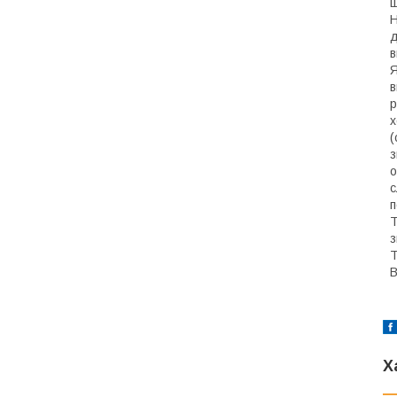
ш
Н
д
в
Я
в
р
х
(
з
о
с
п
Т
з
Т
В
Х