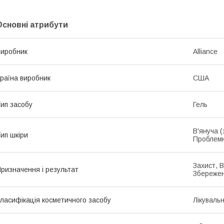
Основні атрибути
иробник
Alliance
раїна виробник
США
ип засобу
Гель
В'януча (
ип шкіри
Проблемн
Захист, 
ризначення і результат
Збережен
ласифікація косметичного засобу
Лікуваль