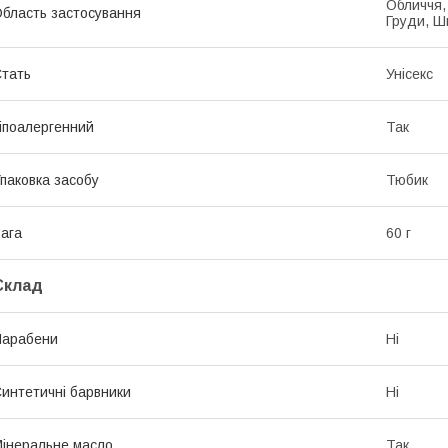
Обличчя, 
бласть застосування
Груди, Ши
тать
Унісекс
іпоалергенний
Так
паковка засобу
Тюбик
ага
60 г
Склад
Парабени
Ні
интетичні барвники
Ні
інеральне масло
Так