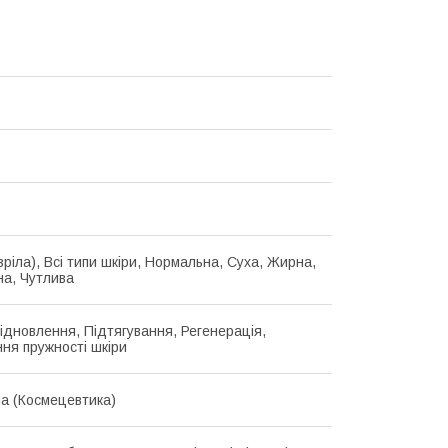
зріла), Всі типи шкіри, Нормальна, Суха, Жирна,
а, Чутлива
Відновлення, Підтягування, Регенерація,
ня пружності шкіри
на (Космецевтика)