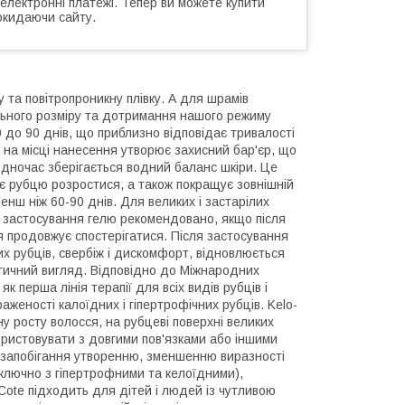
 електронні платежі. Тепер ви можете купити
окидаючи сайту.
 та повітропроникну плівку. А для шрамів
ильного розміру та дотримання нашого режиму
0 до 90 днів, що приблизно відповідає тривалості
ь на місці нанесення утворює захисний бар'єр, що
одночас зберігається водний баланс шкіри. Це
ає рубцю розростися, а також покращує зовнішній
нш ніж 60-90 днів. Для великих і застарілих
 застосування гелю рекомендовано, якщо після
 продовжує спостерігатися. Після застосування
их рубців, свербіж і дискомфорт, відновлюється
етичний вигляд. Відповідно до Міжнародних
к перша лінія терапії для всіх видів рубців і
еності калоїдних і гіпертрофічних рубців. Kelo-
ону росту волосся, на рубцеві поверхні великих
икористовувати з довгими пов'язками або іншими
 запобігання утворенню, зменшенню виразності
(включно з гіпертрофними та келоїдними),
o-Cote підходить для дітей і людей із чутливою