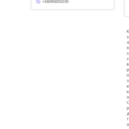
+380958353205
K
з
л
п
с
с
в
р
п
з
к
к
о
C
р
д
т
о