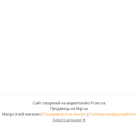
Сайт створений на маркетплейсі
Prom.ua
Продавець на Bigl.ua
Mango🥭твій магазин |
Поскаржитися на контент
|
Політика конфіденційності
Select Language
▼