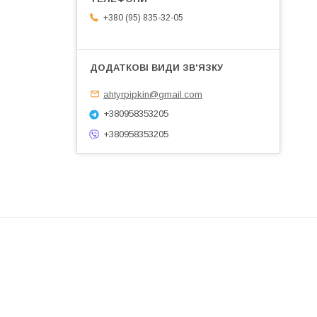
+380 (95) 835-32-05
ahtyrpipkin@gmail.com
+380958353205
+380958353205