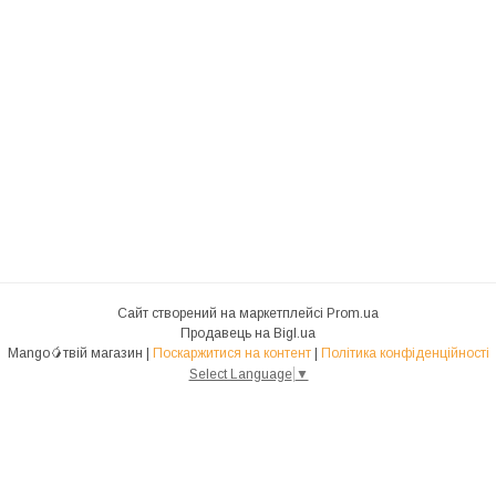
Сайт створений на маркетплейсі
Prom.ua
Продавець на Bigl.ua
Mango🥭твій магазин |
Поскаржитися на контент
|
Політика конфіденційності
Select Language
▼