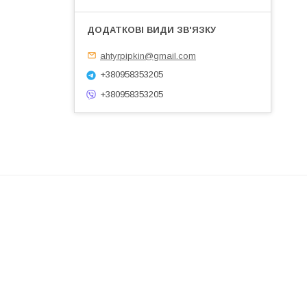
ahtyrpipkin@gmail.com
+380958353205
+380958353205