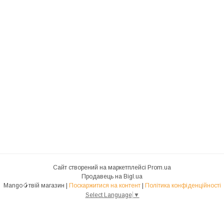
Сайт створений на маркетплейсі
Prom.ua
Продавець на Bigl.ua
Mango🥭твій магазин |
Поскаржитися на контент
|
Політика конфіденційності
Select Language
▼