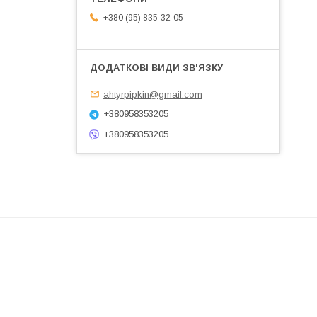
+380 (95) 835-32-05
ahtyrpipkin@gmail.com
+380958353205
+380958353205