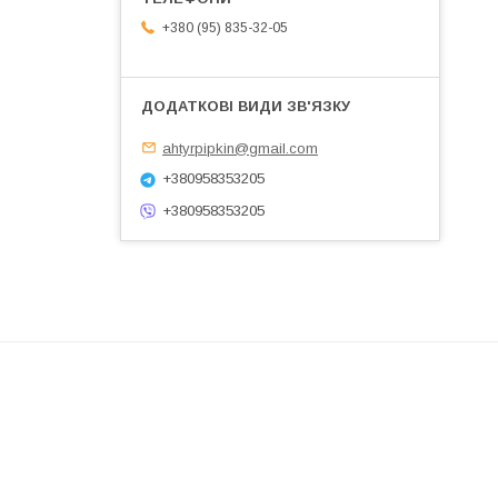
+380 (95) 835-32-05
ahtyrpipkin@gmail.com
+380958353205
+380958353205