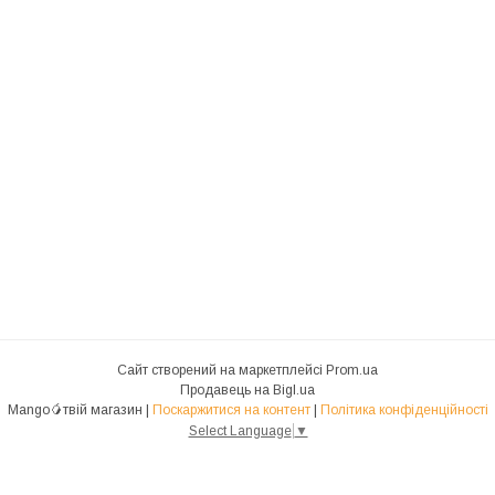
Сайт створений на маркетплейсі
Prom.ua
Продавець на Bigl.ua
Mango🥭твій магазин |
Поскаржитися на контент
|
Політика конфіденційності
Select Language
▼