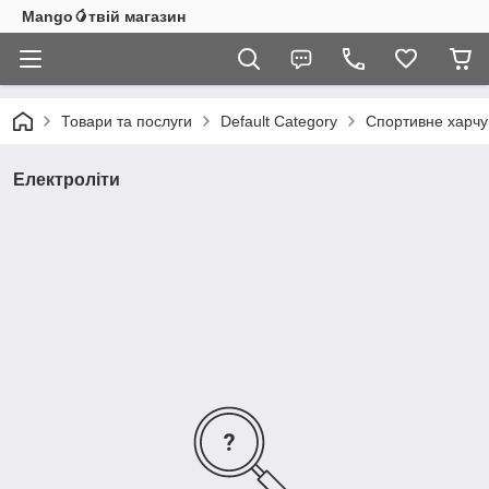
Mango🥭твій магазин
Товари та послуги
Default Category
Спортивне харч
Електроліти