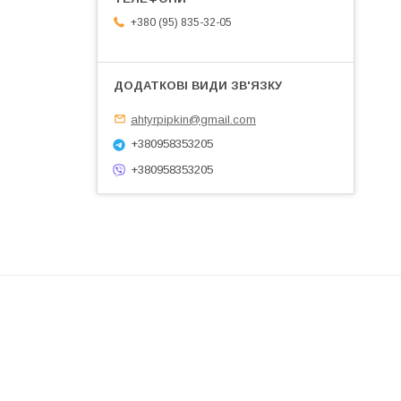
+380 (95) 835-32-05
ahtyrpipkin@gmail.com
+380958353205
+380958353205