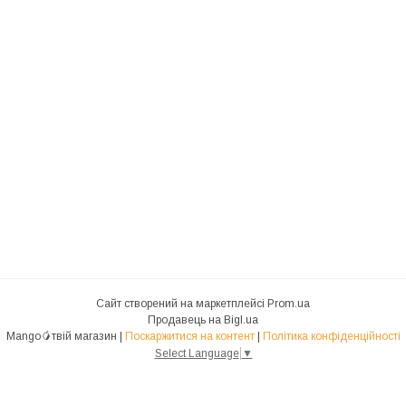
Сайт створений на маркетплейсі
Prom.ua
Продавець на Bigl.ua
Mango🥭твій магазин |
Поскаржитися на контент
|
Політика конфіденційності
Select Language
▼