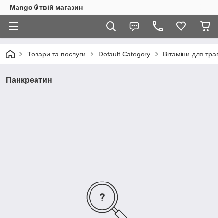
Mango🥭твій магазин
Товари та послуги
Default Category
Вітаміни для тр
Панкреатин