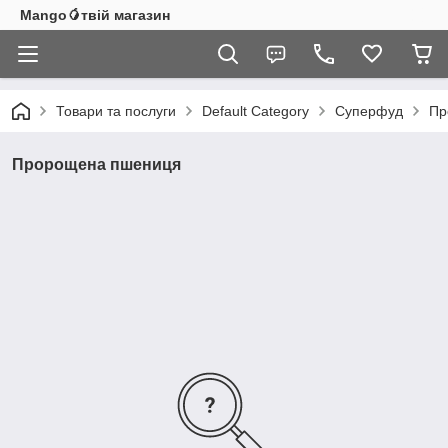
Mango🥭твій магазин
Товари та послуги
Default Category
Суперфуд
Пр
Пророщена пшениця