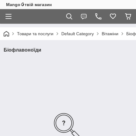
Mango🥭твій магазин
Товари та послуги
Default Category
Вітаміни
Біоф
Біофлавоноїди