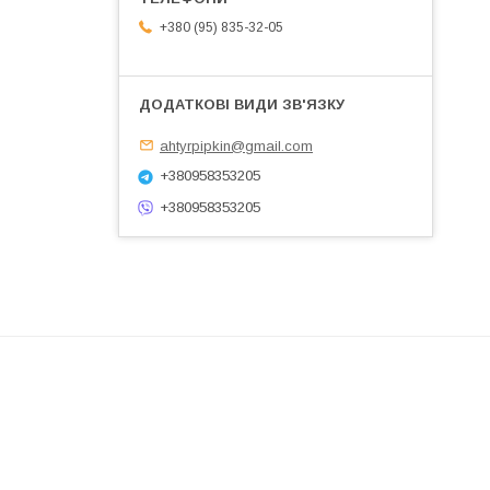
+380 (95) 835-32-05
ahtyrpipkin@gmail.com
+380958353205
+380958353205