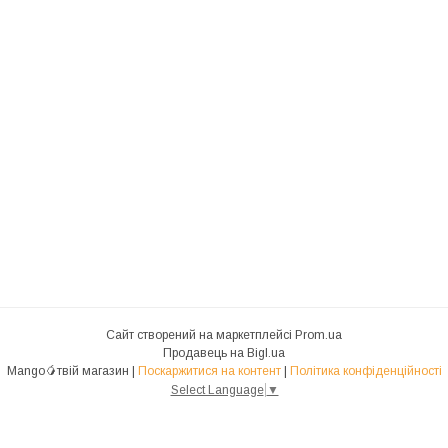
Сайт створений на маркетплейсі
Prom.ua
Продавець на Bigl.ua
Mango🥭твій магазин |
Поскаржитися на контент
|
Політика конфіденційності
Select Language
▼